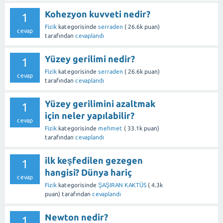
Kohezyon kuvveti nedir?
1
Fizik
kategorisinde
serraden
(
26.6k
puan)
cevap
tarafından
cevaplandı
Yüzey gerilimi nedir?
1
Fizik
kategorisinde
serraden
(
26.6k
puan)
cevap
tarafından
cevaplandı
Yüzey gerilimini azaltmak
1
için neler yapılabilir?
cevap
Fizik
kategorisinde
mehmet
(
33.1k
puan)
tarafından
cevaplandı
ilk keşfedilen gezegen
1
hangisi? Dünya hariç
cevap
Fizik
kategorisinde
ŞAŞIRAN KAKTÜS
(
4.3k
puan)
tarafından
cevaplandı
Newton nedir?
1