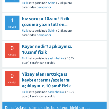
Fizik
kategorisinde
Şahin
(
7.8k
puan)
tarafından
cevaplandı
hız sorusu 10.sınıf fizik
1
çözümü yazın lütfen...
cevap
Fizik
kategorisinde
Şahin
(
7.8k
puan)
tarafından
cevaplandı
Kayar nedir? açıklayınız.
0
10.sınıf fizik
cevap
Fizik
kategorisinde
saskınbakkal
(
10.7k
puan)
tarafından
soruldu
Yüzey alanı arttıkça ısı
0
kaybı artarmı /azalarmı
cevap
açıklayınız. 10.sınıf fizik
Fizik
kategorisinde
saskınbakkal
(
10.7k
puan)
tarafından
soruldu
Daha fazlasını görmek için,
bu kategorideki sorular