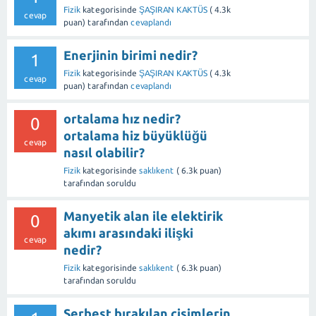
Fizik
kategorisinde
ŞAŞIRAN KAKTÜS
(
4.3k
cevap
puan)
tarafından
cevaplandı
Enerjinin birimi nedir?
1
Fizik
kategorisinde
ŞAŞIRAN KAKTÜS
(
4.3k
cevap
puan)
tarafından
cevaplandı
ortalama hız nedir?
0
ortalama hiz büyüklüğü
cevap
nasıl olabilir?
Fizik
kategorisinde
saklıkent
(
6.3k
puan)
tarafından
soruldu
Manyetik alan ile elektirik
0
akımı arasındaki ilişki
cevap
nedir?
Fizik
kategorisinde
saklıkent
(
6.3k
puan)
tarafından
soruldu
Serbest bırakılan cisimlerin