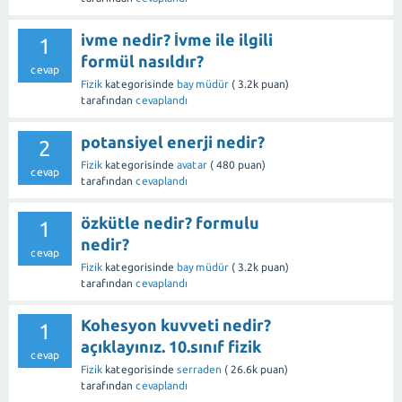
ivme nedir? İvme ile ilgili
1
formül nasıldır?
cevap
Fizik
kategorisinde
bay müdür
(
3.2k
puan)
tarafından
cevaplandı
potansiyel enerji nedir?
2
Fizik
kategorisinde
avatar
(
480
puan)
cevap
tarafından
cevaplandı
özkütle nedir? formulu
1
nedir?
cevap
Fizik
kategorisinde
bay müdür
(
3.2k
puan)
tarafından
cevaplandı
Kohesyon kuvveti nedir?
1
açıklayınız. 10.sınıf fizik
cevap
Fizik
kategorisinde
serraden
(
26.6k
puan)
tarafından
cevaplandı