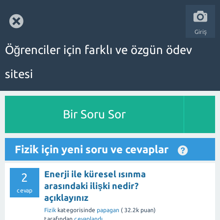
Giriş
Öğrenciler için farklı ve özgün ödev
sitesi
Bir Soru Sor
Fizik için yeni soru ve cevaplar
Enerji ile küresel ısınma
2
arasındaki ilişki nedir?
cevap
açıklayınız
Fizik
kategorisinde
papagan
(
32.2k
puan)
tarafından
cevaplandı