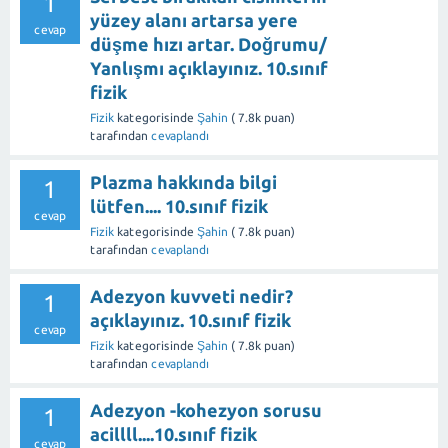
1
yüzey alanı artarsa yere
cevap
düşme hızı artar. Doğrumu/
Yanlışmı açıklayınız. 10.sınıf
fizik
Fizik
kategorisinde
Şahin
(
7.8k
puan)
tarafından
cevaplandı
Plazma hakkında bilgi
1
lütfen.... 10.sınıf fizik
cevap
Fizik
kategorisinde
Şahin
(
7.8k
puan)
tarafından
cevaplandı
Adezyon kuvveti nedir?
1
açıklayınız. 10.sınıf fizik
cevap
Fizik
kategorisinde
Şahin
(
7.8k
puan)
tarafından
cevaplandı
Adezyon -kohezyon sorusu
1
acillll....10.sınıf fizik
cevap