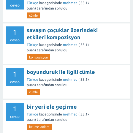
Türkçe
kategorisinde
mehmet
(
33.1k
cevap
puan)
tarafından
soruldu
cümle
savaşın çoçuklar üzerindeki
1
etkileri kompozisyon
cevap
Türkçe
kategorisinde
mehmet
(
33.1k
puan)
tarafından
soruldu
kompozisyon
boyunduruk ile ilgili cümle
1
Türkçe
kategorisinde
mehmet
(
33.1k
cevap
puan)
tarafından
soruldu
cümle
bir yeri ele geçirme
1
Türkçe
kategorisinde
mehmet
(
33.1k
cevap
puan)
tarafından
soruldu
kelime-anlam