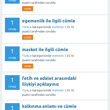
cevap
puan)
tarafından
soruldu
cümle
egemenlik ile ilgili cümle
1
Türkçe
kategorisinde
mehmet
(
33.1k
cevap
puan)
tarafından
soruldu
cümle
maskot ile ilgili cümle
1
Türkçe
kategorisinde
mehmet
(
33.1k
cevap
puan)
tarafından
soruldu
cümle
fetih ve adalet arasındaki
1
ilişkiyi açıklayınız
cevap
Türkçe
kategorisinde
mehmet
(
33.1k
puan)
tarafından
soruldu
kalkınma anlamı ve cümle
1