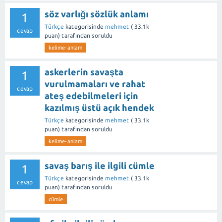
söz varlığı sözlük anlamı
1
Türkçe
kategorisinde
mehmet
(
33.1k
cevap
puan)
tarafından
soruldu
kelime-anlam
askerlerin savaşta
1
vurulmamaları ve rahat
cevap
ateş edebilmeleri için
kazılmış üstü açık hendek
Türkçe
kategorisinde
mehmet
(
33.1k
puan)
tarafından
soruldu
kelime-anlam
savaş barış ile ilgili cümle
1
Türkçe
kategorisinde
mehmet
(
33.1k
cevap
puan)
tarafından
soruldu
cümle