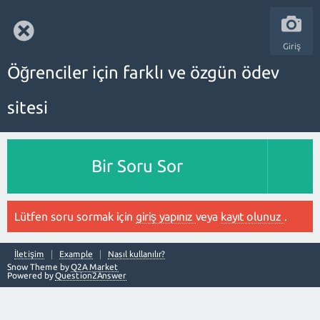
Giriş
Öğrenciler için farklı ve özgün ödev
sitesi
Bir Soru Sor
Lütfen soru sormak için
giriş yapınız
veya
kayıt olunuz
.
İletişim
Example
Nasıl kullanılır?
Snow Theme by
Q2A Market
Powered by
Question2Answer