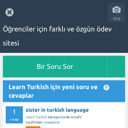
Giriş
Öğrenciler için farklı ve özgün ödev
sitesi
Bir Soru Sor
Learn Turkish için yeni soru ve
cevaplar
sister in turkish language
1
Learn Turkish
kategorisinde
misafir
cevap
tarafından
cevaplandı