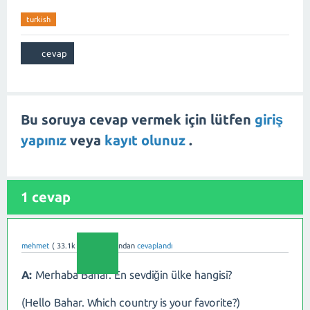
turkish
Bu soruya cevap vermek için lütfen
giriş
yapınız
veya
kayıt olunuz
.
1
cevap
mehmet
(
33.1k
puan)
tarafından
cevaplandı
A:
Merhaba Bahar. En sevdiğin ülke hangisi?
(Hello Bahar. Which country is your favorite?)