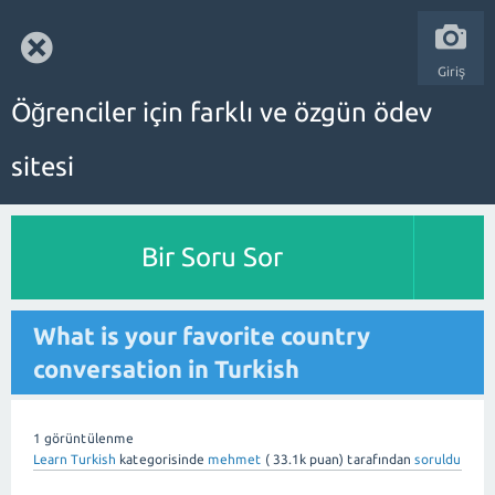
Giriş
Öğrenciler için farklı ve özgün ödev
sitesi
Bir Soru Sor
What is your favorite country
conversation in Turkish
1
görüntülenme
Learn Turkish
kategorisinde
mehmet
(
33.1k
puan)
tarafından
soruldu