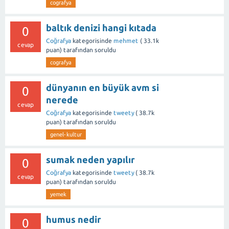
cografya
baltık denizi hangi kıtada
0
Coğrafya
kategorisinde
mehmet
(
33.1k
cevap
puan)
tarafından
soruldu
cografya
dünyanın en büyük avm si
0
nerede
cevap
Coğrafya
kategorisinde
tweety
(
38.7k
puan)
tarafından
soruldu
genel-kultur
sumak neden yapılır
0
Coğrafya
kategorisinde
tweety
(
38.7k
cevap
puan)
tarafından
soruldu
yemek
humus nedir
0