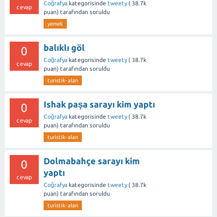
Coğrafya
kategorisinde
tweety
(
38.7k
cevap
puan)
tarafından
soruldu
yemek
balıklı göl
0
Coğrafya
kategorisinde
tweety
(
38.7k
cevap
puan)
tarafından
soruldu
turistik-alan
Ishak paşa sarayı kim yaptı
0
Coğrafya
kategorisinde
tweety
(
38.7k
cevap
puan)
tarafından
soruldu
turistik-alan
Dolmabahçe sarayı kim
0
yaptı
cevap
Coğrafya
kategorisinde
tweety
(
38.7k
puan)
tarafından
soruldu
turistik-alan