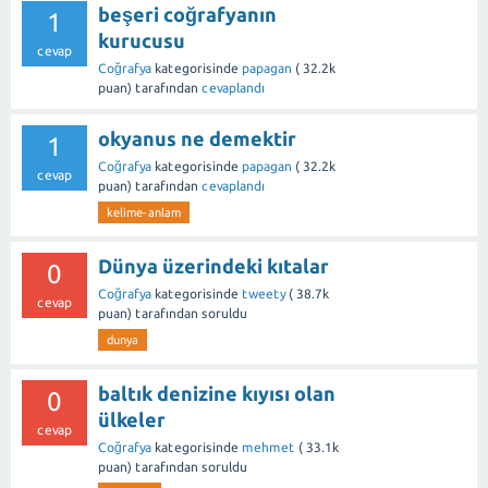
beşeri coğrafyanın
1
kurucusu
cevap
Coğrafya
kategorisinde
papagan
(
32.2k
puan)
tarafından
cevaplandı
okyanus ne demektir
1
Coğrafya
kategorisinde
papagan
(
32.2k
cevap
puan)
tarafından
cevaplandı
kelime-anlam
Dünya üzerindeki kıtalar
0
Coğrafya
kategorisinde
tweety
(
38.7k
cevap
puan)
tarafından
soruldu
dunya
baltık denizine kıyısı olan
0
ülkeler
cevap
Coğrafya
kategorisinde
mehmet
(
33.1k
puan)
tarafından
soruldu