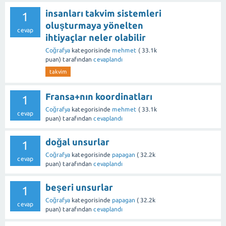
insanları takvim sistemleri
1
oluşturmaya yönelten
cevap
ihtiyaçlar neler olabilir
Coğrafya
kategorisinde
mehmet
(
33.1k
puan)
tarafından
cevaplandı
takvim
Fransa+nın koordinatları
1
Coğrafya
kategorisinde
mehmet
(
33.1k
cevap
puan)
tarafından
cevaplandı
doğal unsurlar
1
Coğrafya
kategorisinde
papagan
(
32.2k
cevap
puan)
tarafından
cevaplandı
beşeri unsurlar
1
Coğrafya
kategorisinde
papagan
(
32.2k
cevap
puan)
tarafından
cevaplandı