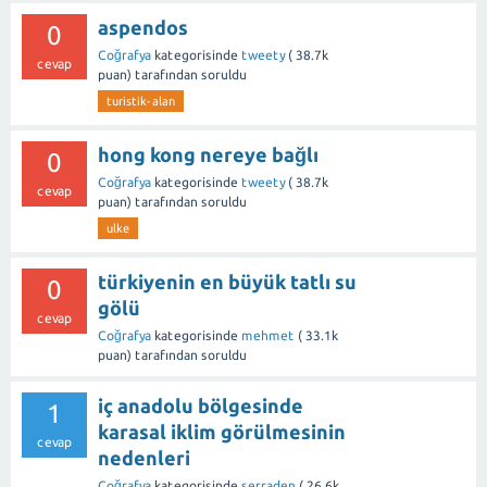
aspendos
0
Coğrafya
kategorisinde
tweety
(
38.7k
cevap
puan)
tarafından
soruldu
turistik-alan
hong kong nereye bağlı
0
Coğrafya
kategorisinde
tweety
(
38.7k
cevap
puan)
tarafından
soruldu
ulke
türkiyenin en büyük tatlı su
0
gölü
cevap
Coğrafya
kategorisinde
mehmet
(
33.1k
puan)
tarafından
soruldu
iç anadolu bölgesinde
1
karasal iklim görülmesinin
cevap
nedenleri
Coğrafya
kategorisinde
serraden
(
26.6k