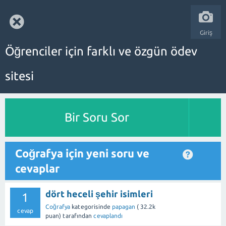
Giriş
Öğrenciler için farklı ve özgün ödev
sitesi
Bir Soru Sor
Coğrafya için yeni soru ve
cevaplar
dört heceli şehir isimleri
1
Coğrafya
kategorisinde
papagan
(
32.2k
cevap
puan)
tarafından
cevaplandı