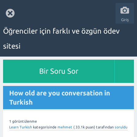
Giriş
Öğrenciler için farklı ve özgün ödev
sitesi
Bir Soru Sor
How old are you conversation in
Turkish
1
görüntülenme
Learn Turkish
kategorisinde
mehmet
(
33.1k
puan)
tarafından
soruldu