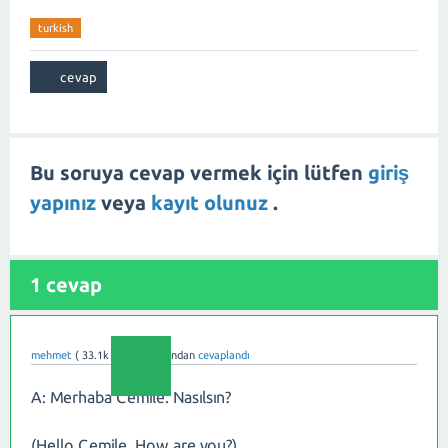
turkish
Bu soruya cevap vermek için lütfen
giriş
yapınız
veya
kayıt olunuz
.
1
cevap
mehmet
(
33.1k
puan)
tarafından
cevaplandı
A: Merhaba Cemile. Nasılsın?
(Hello Cemile. How are you?)