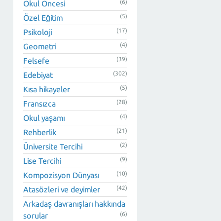
(6)
Okul Öncesi
(5)
Özel Eğitim
(17)
Psikoloji
(4)
Geometri
(39)
Felsefe
(302)
Edebiyat
(5)
Kısa hikayeler
(28)
Fransızca
(4)
Okul yaşamı
(21)
Rehberlik
(2)
Üniversite Tercihi
(9)
Lise Tercihi
(10)
Kompozisyon Dünyası
(42)
Atasözleri ve deyimler
Arkadaş davranışları hakkında
(6)
sorular