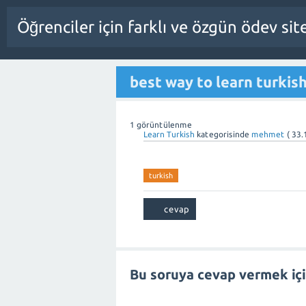
Öğrenciler için farklı ve özgün ödev sit
best way to learn turkis
1
görüntülenme
Learn Turkish
kategorisinde
mehmet
(
33.
turkish
Bu soruya cevap vermek iç