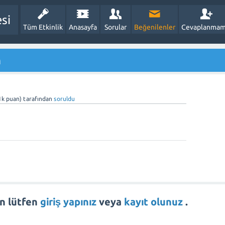
esi
Tüm Etkinlik
Anasayfa
Sorular
Beğenilenler
Cevaplanmam
h
1k
puan)
tarafından
soruldu
in lütfen
giriş yapınız
veya
kayıt olunuz
.