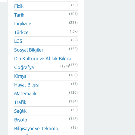
(25)
Fizik
(307)
Tarih
(225)
İngilizce
(1.5k)
Türkçe
(52)
LGS
(322)
Sosyal Bilgiler
Din Kültürü ve Ahlak Bilgisi
(176)
(174)
Coğrafya
(160)
Kimya
(17)
Hayat Bilgisi
(130)
Matematik
(134)
Trafik
(26)
Sağlık
(348)
Biyoloji
(18)
Bilgisayar ve Teknoloji