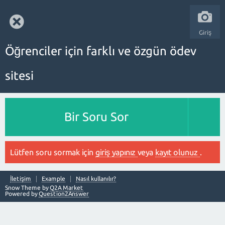
Giriş
Öğrenciler için farklı ve özgün ödev
sitesi
Bir Soru Sor
Lütfen soru sormak için
giriş yapınız
veya
kayıt olunuz
.
İletişim
Example
Nasıl kullanılır?
Snow Theme by
Q2A Market
Powered by
Question2Answer