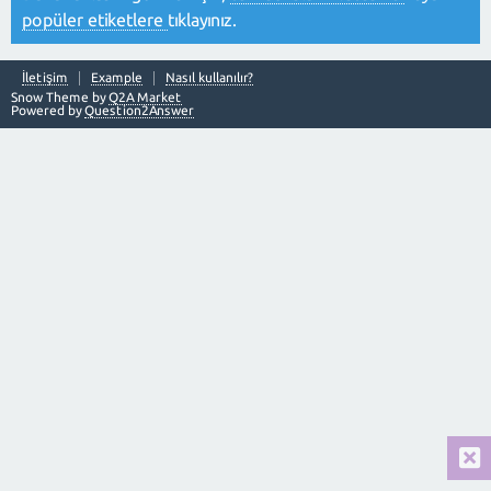
popüler etiketlere
tıklayınız.
İletişim
Example
Nasıl kullanılır?
Snow Theme by
Q2A Market
Powered by
Question2Answer