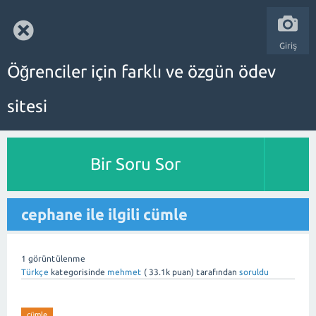
Giriş
Öğrenciler için farklı ve özgün ödev
sitesi
Bir Soru Sor
cephane ile ilgili cümle
1
görüntülenme
Türkçe
kategorisinde
mehmet
(
33.1k
puan)
tarafından
soruldu
cümle