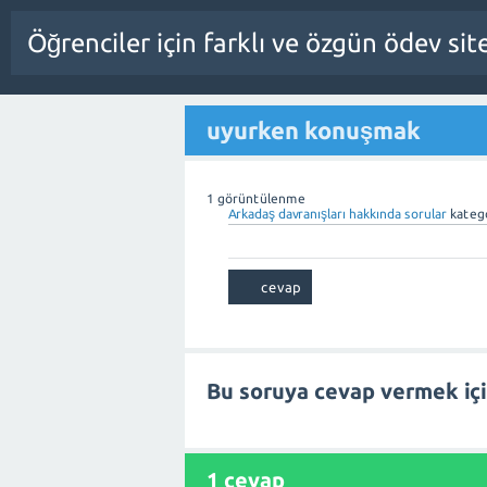
Öğrenciler için farklı ve özgün ödev sit
uyurken konuşmak
1
görüntülenme
Arkadaş davranışları hakkında sorular
kateg
Bu soruya cevap vermek iç
1
cevap