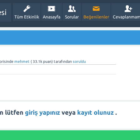
esi
Tüm Etkinlik
Anasayfa
Sorular
Beğenilenler
Cevaplanmam
orisinde
mehmet
(
33.1k
puan)
tarafından
soruldu
in lütfen
giriş yapınız
veya
kayıt olunuz
.