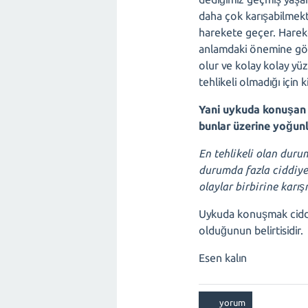
daha çok karışabilmek
harekete geçer. Hareke
anlamdaki önemine gör
olur ve kolay kolay yü
tehlikeli olmadığı için 
Yani uykuda konuşan ki
bunlar üzerine yoğunl
En tehlikeli olan durum
durumda fazla ciddiye
olaylar birbirine karı
Uykuda konuşmak ciddi b
olduğunun belirtisidir.
Esen kalın