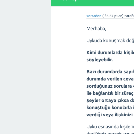
serraden
(
26.6k
puan)
taraf
Merhaba,
Uykuda konuşmak değişi
Kimi durumlarda kişile
söyleyebilir.
Bazı durumlarda sayıkl
durumda verilen cevap
sorduğunuz sorulara c
ile bağlantılı bir sür
şeyler ortaya çıksa 
konuştuğu konularla il
verdiği veya ilişkinizi
Uyku esnasında kişiler
dediğimiz geçmiş yaşan