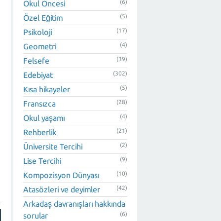
(6)
Okul Öncesi
(5)
Özel Eğitim
(17)
Psikoloji
(4)
Geometri
(39)
Felsefe
(302)
Edebiyat
(5)
Kısa hikayeler
(28)
Fransızca
(4)
Okul yaşamı
n
(21)
Rehberlik
(2)
Üniversite Tercihi
(9)
Lise Tercihi
(10)
Kompozisyon Dünyası
(42)
Atasözleri ve deyimler
Arkadaş davranışları hakkında
(6)
sorular