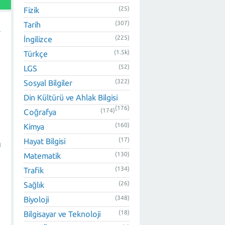
(25)
Fizik
(307)
Tarih
(225)
İngilizce
(1.5k)
Türkçe
(52)
LGS
(322)
Sosyal Bilgiler
Din Kültürü ve Ahlak Bilgisi
(176)
(174)
Coğrafya
(160)
Kimya
(17)
Hayat Bilgisi
ı
(130)
Matematik
(134)
Trafik
(26)
Sağlık
(348)
Biyoloji
(18)
Bilgisayar ve Teknoloji