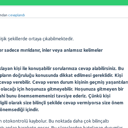
ından
cevaplandı
k şekillerde ortaya çıkabilmektedir.
r sadece mırıldanır, inler veya anlamsız kelimeler
ayan kişi ile konuşabilir sorularınıza cevap alabilirsiniz. Bu
ların doğruluğu konusunda dikkat edilmesi gereklidir. Kişi
evap verebilir. Cevap veren durum kişinin geçmiş yaşantılar
eç olacağı için hoşunuza gitmeyebilir. Hoşunuza gitmeyen bir
dahi bunu önemsememenizi tavsiye ederiz. Çünkü kişi
gili olarak size bilinçli şekilde cevap vermiyorsa size önem
 önemsediği içindir.
in otokontrolü kaybolur. Bu noktada daha çok bilinçaltı
tı anıları harekete geçer. Bu süreçlerden hatırlanan durumlar