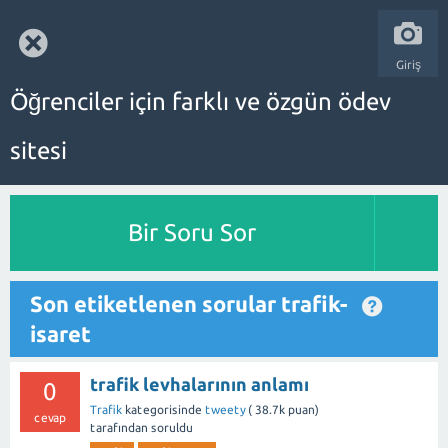
Giriş
Öğrenciler için farklı ve özgün ödev
sitesi
Bir Soru Sor
Son etiketlenen sorular trafik-
isaret
trafik levhalarının anlamı
0
Trafik
kategorisinde
tweety
(
38.7k
puan)
cevap
tarafından
soruldu