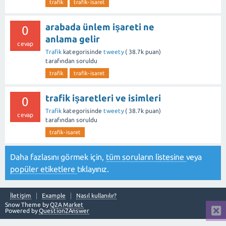
trafik
trafik-isaret
arabada ünlem işareti ne
0
anlama gelir
cevap
Trafik
kategorisinde
tweety
(
38.7k
puan)
tarafından
soruldu
trafik
trafik-isaret
trafik işaretleri ve isimleri
0
Trafik
kategorisinde
tweety
(
38.7k
puan)
cevap
tarafından
soruldu
trafik-isaret
Daha fazlasını görmek için,
tüm soruların listesine
veya
popüler etiketlere
tıklayınız.
İletişim
Example
Nasıl kullanılır?
Snow Theme by
Q2A Market
Powered by
Question2Answer