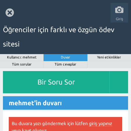
Giriş
Öğrenciler için farklı ve özgün ödev
sitesi
Kullanıcı: mehmet
Duvar
Yeni etkinlikler
Tüm sorular
Tüm cevaplar
Bir Soru Sor
mehmet'in duvarı
Bu duvara yazı göndermek için lütfen
giriş yapınız
veya
kayıt olunuz
.