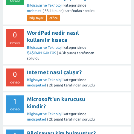
cevap
Bilgisayar ve Teknoloji
kategorisinde
mehmet
(
33.1k
puan)
tarafından
soruldu
bilgisayar
office
WordPad nedir nasıl
0
kullanılır kısaca
cevap
Bilgisayar ve Teknoloji
kategorisinde
ŞAŞIRAN KAKTÜS
(
4.3k
puan)
tarafından
soruldu
İnternet nasıl çalışır?
0
Bilgisayar ve Teknoloji
kategorisinde
cevap
undisputed
(
2k
puan)
tarafından
soruldu
Microsoft'un kurucusu
1
kimdir?
cevap
Bilgisayar ve Teknoloji
kategorisinde
undisputed
(
2k
puan)
tarafından
soruldu
Bilgisayarı kim bulmuştur?