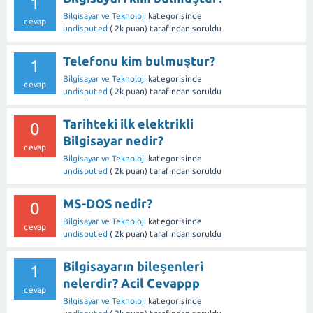
1
Bilgisayar ve Teknoloji
kategorisinde
cevap
undisputed
(
2k
puan)
tarafından
soruldu
Telefonu kim bulmuştur?
1
Bilgisayar ve Teknoloji
kategorisinde
cevap
undisputed
(
2k
puan)
tarafından
soruldu
Tarihteki ilk elektrikli
0
Bilgisayar nedir?
cevap
Bilgisayar ve Teknoloji
kategorisinde
undisputed
(
2k
puan)
tarafından
soruldu
MS-DOS nedir?
0
Bilgisayar ve Teknoloji
kategorisinde
cevap
undisputed
(
2k
puan)
tarafından
soruldu
Bilgisayarın bileşenleri
1
nelerdir? Acil Cevappp
cevap
Bilgisayar ve Teknoloji
kategorisinde