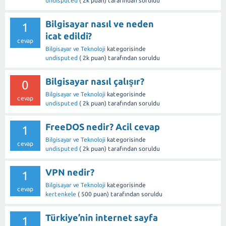
undisputed
(
2k
puan)
tarafından
soruldu
Bilgisayar nasıl ve neden
1
icat edildi?
cevap
Bilgisayar ve Teknoloji
kategorisinde
undisputed
(
2k
puan)
tarafından
soruldu
Bilgisayar nasıl çalışır?
0
Bilgisayar ve Teknoloji
kategorisinde
cevap
undisputed
(
2k
puan)
tarafından
soruldu
FreeDOS nedir? Acil cevap
1
Bilgisayar ve Teknoloji
kategorisinde
cevap
undisputed
(
2k
puan)
tarafından
soruldu
VPN nedir?
1
Bilgisayar ve Teknoloji
kategorisinde
cevap
kertenkele
(
500
puan)
tarafından
soruldu
Türkiye’nin internet sayfa
1