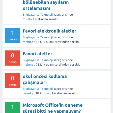
bölünebilen sayıların
ortalamasını
Bilgisayar ve Teknoloji
kategorisinde
misafir
tarafından
soruldu
Favori elektronik aletler
1
Bilgisayar ve Teknoloji
kategorisinde
cevap
mehmet
(
33.1k
puan)
tarafından
soruldu
Favori aletler
0
Bilgisayar ve Teknoloji
kategorisinde
cevap
mehmet
(
33.1k
puan)
tarafından
soruldu
okul öncesi kodlama
0
çalışmaları
cevap
Bilgisayar ve Teknoloji
kategorisinde
tweety
(
38.7k
puan)
tarafından
soruldu
Microsoft Office'in deneme
1
süresi bitti ne yapmalıyım?