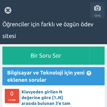
Giriş
Öğrenciler için farklı ve özgün ödev
sitesi
Bir Soru Sor
Bilgisayar ve Teknoloji için yeni
eklenen sorular
Klavyeden girilen N
0
değerine göre [1..N]
cevap
arasıda bulunan 3'e tam