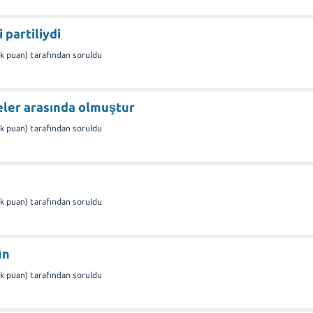
partiliydi
1k
puan)
tarafından
soruldu
eler arasında olmuştur
1k
puan)
tarafından
soruldu
1k
puan)
tarafından
soruldu
ün
1k
puan)
tarafından
soruldu