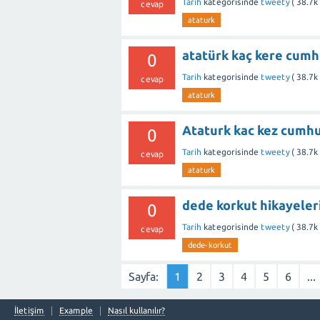
Tarih
kategorisinde
tweety
(
38.7k
cevap
ataturk
atatürk kaç kere cumh
0
Tarih
kategorisinde
tweety
(
38.7k
cevap
ataturk
Ataturk kac kez cumh
0
Tarih
kategorisinde
tweety
(
38.7k
cevap
ataturk
dede korkut hikayeleri
0
Tarih
kategorisinde
tweety
(
38.7k
cevap
dede-korkut
Sayfa:
1
2
3
4
5
6
...
İletişim
Example
Nasıl kullanılır?