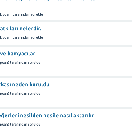
1k
puan)
tarafından
soruldu
atkıları nelerdir.
1k
puan)
tarafından
soruldu
 ve bamyacılar
puan)
tarafından
soruldu
rkası neden kuruldu
puan)
tarafından
soruldu
eğerleri nesilden nesile nasıl aktarılır
puan)
tarafından
soruldu