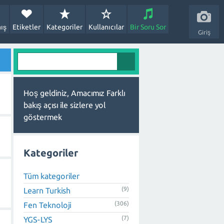
ış
Etiketler
Kategoriler
Kullanıcılar
Bir Soru Sor
Giriş
Hoş geldiniz, Amacımız Farklı
bakış açısı ile sizlere yol
göstermek
Kategoriler
Tüm kategoriler
(9)
Learn Turkish
(306)
Fen Teknoloji
(7)
YGS-LYS