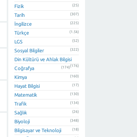
(25)
Fizik
(307)
Tarih
(225)
İngilizce
(1.5k)
Türkçe
(52)
LGS
(322)
Sosyal Bilgiler
Din Kültürü ve Ahlak Bilgisi
(176)
(174)
Coğrafya
(160)
Kimya
(17)
Hayat Bilgisi
(130)
Matematik
(134)
Trafik
(26)
Sağlık
(348)
Biyoloji
(18)
Bilgisayar ve Teknoloji