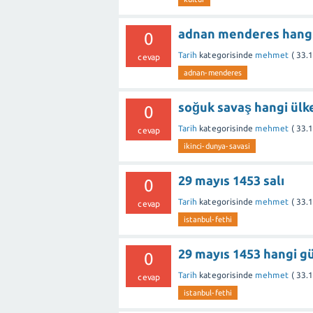
adnan menderes hangi 
0
Tarih
kategorisinde
mehmet
(
33.
cevap
adnan-menderes
soğuk savaş hangi ülk
0
Tarih
kategorisinde
mehmet
(
33.
cevap
ikinci-dunya-savasi
29 mayıs 1453 salı
0
Tarih
kategorisinde
mehmet
(
33.
cevap
istanbul-fethi
29 mayıs 1453 hangi g
0
Tarih
kategorisinde
mehmet
(
33.
cevap
istanbul-fethi