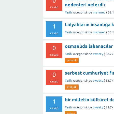
0
nedenleri nelerdir
cevap
Tarih
kategorisinde
mehmet
(
33.
Lidyalıların insanlığa k
1
Tarih
kategorisinde
mehmet
(
33.
cevap
osmanlıda lahanacılar
0
Tarih
kategorisinde
tweety
(
38.7k
cevap
osmanli
serbest cumhuriyet fı
0
Tarih
kategorisinde
tweety
(
38.7k
cevap
ataturk
bir milletin kültürel d
1
Tarih
kategorisinde
tweety
(
38.7k
cevap
kultur