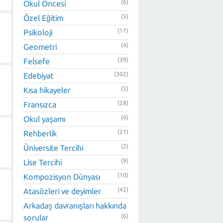
(6)
Okul Öncesi
(5)
Özel Eğitim
(17)
Psikoloji
(4)
Geometri
(39)
Felsefe
(302)
Edebiyat
(5)
Kısa hikayeler
(28)
Fransızca
(4)
Okul yaşamı
(21)
Rehberlik
(2)
Üniversite Tercihi
(9)
Lise Tercihi
(10)
Kompozisyon Dünyası
(42)
Atasözleri ve deyimler
Arkadaş davranışları hakkında
(6)
sorular