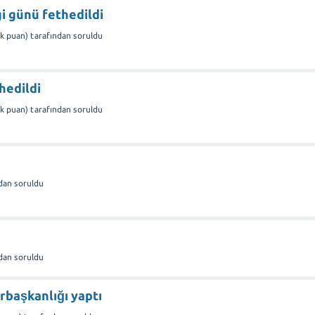
i günü fethedildi
1k
puan)
tarafından
soruldu
hedildi
1k
puan)
tarafından
soruldu
ndan
soruldu
ndan
soruldu
rbaşkanlığı yaptı