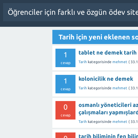
Öğrenciler için farklı ve özgün ödev sit
Tarih için yeni eklenen s
tablet ne demek tarih
1
Tarih
kategorisinde
mehmet
(
33.
cevap
kolonicilik ne demek
1
Tarih
kategorisinde
mehmet
(
33.
cevap
osmanlı yöneticileri az
0
çalışmaları yapmışlard
cevap
Tarih
kategorisinde
mehmet
(
33.
tarih biliminin fen bi