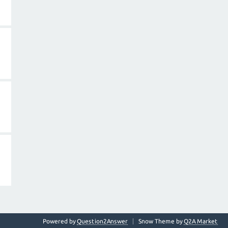
Powered by
Question2Answer
Snow Theme by
Q2A Market