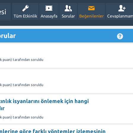
esi
Tüm Etkinlik
Anasayfa
Sorular
Beğenilenler
Cevaplanmam
orular
1k
puan)
tarafından
soruldu
1k
puan)
tarafından
soruldu
ınlık isyanlarını önlemek için hangi
ır
1k
puan)
tarafından
soruldu
limlerine göre farklı yöntemler izlemesinin