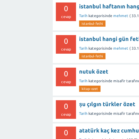
istanbul haftanın hang
0
Tarih
kategorisinde
mehmet
(
33.
cevap
istanbul-fethi
istanbul hangi gün fet
0
Tarih
kategorisinde
mehmet
(
33.
cevap
istanbul-fethi
nutuk özet
0
Tarih
kategorisinde
misafir
tarafı
cevap
kitap-ozet
şu çılgın türkler özet
0
Tarih
kategorisinde
misafir
tarafı
cevap
atatürk kaç kez cumhu
0