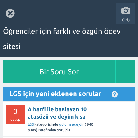
Giriş
Öğrenciler için farklı ve özgün ödev
sitesi
Bir Soru Sor
LGS için yeni eklenen sorular
A harfi ile başlayan 10
0
atasözü ve deyim kısa
cevap
LGS
kategorisinde
gülümseceylin
(
940
puan)
tarafından
soruldu