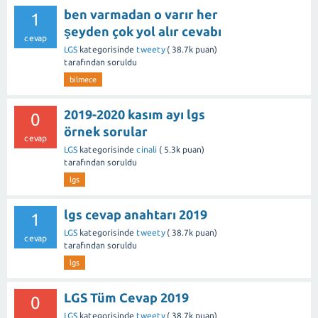
ben varmadan o varır her
1
şeyden çok yol alır cevabı
cevap
LGS
kategorisinde
tweety
(
38.7k
puan)
tarafından
soruldu
bilmece
2019-2020 kasım ayı lgs
0
örnek sorular
cevap
LGS
kategorisinde
cinali
(
5.3k
puan)
tarafından
soruldu
lgs
lgs cevap anahtarı 2019
1
LGS
kategorisinde
tweety
(
38.7k
puan)
cevap
tarafından
soruldu
lgs
LGS Tüm Cevap 2019
0
LGS
kategorisinde
tweety
(
38.7k
puan)