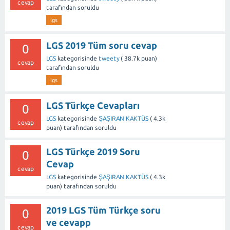
cevap
tarafından
soruldu
lgs
LGS 2019 Tüm soru cevap
0
LGS
kategorisinde
tweety
(
38.7k
puan)
cevap
tarafından
soruldu
lgs
LGS Türkçe Cevapları
0
LGS
kategorisinde
ŞAŞIRAN KAKTÜS
(
4.3k
cevap
puan)
tarafından
soruldu
LGS Türkçe 2019 Soru
0
Cevap
cevap
LGS
kategorisinde
ŞAŞIRAN KAKTÜS
(
4.3k
puan)
tarafından
soruldu
2019 LGS Tüm Türkçe soru
0
ve cevapp
cevap