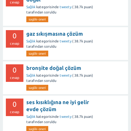
cevap
Sağlık
kategorisinde
tweety
(
38.7k
puan)
tarafından
soruldu
saglik-oneri
gaz sıkışmasına çözüm
0
Sağlık
kategorisinde
tweety
(
38.7k
puan)
cevap
tarafından
soruldu
saglik-oneri
bronşite doğal çözüm
0
Sağlık
kategorisinde
tweety
(
38.7k
puan)
cevap
tarafından
soruldu
saglik-oneri
ses kısıklığına ne iyi gelir
0
evde çözüm
cevap
Sağlık
kategorisinde
tweety
(
38.7k
puan)
tarafından
soruldu
saglik-oneri