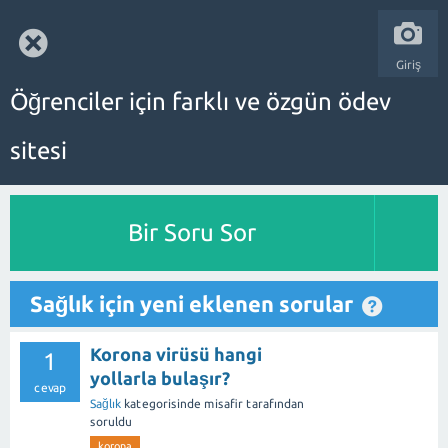
Giriş
Öğrenciler için farklı ve özgün ödev
sitesi
Bir Soru Sor
Sağlık için yeni eklenen sorular
Korona virüsü hangi
1
yollarla bulaşır?
cevap
Sağlık
kategorisinde
misafir
tarafından
soruldu
korona