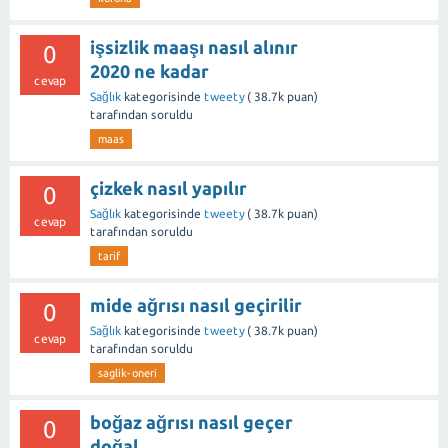
işsizlik maaşı nasıl alınır
0
2020 ne kadar
cevap
Sağlık
kategorisinde
tweety
(
38.7k
puan)
tarafından
soruldu
maas
çizkek nasıl yapılır
0
Sağlık
kategorisinde
tweety
(
38.7k
puan)
cevap
tarafından
soruldu
tarif
mide ağrısı nasıl geçirilir
0
Sağlık
kategorisinde
tweety
(
38.7k
puan)
cevap
tarafından
soruldu
saglik-oneri
boğaz ağrısı nasıl geçer
0
doğal