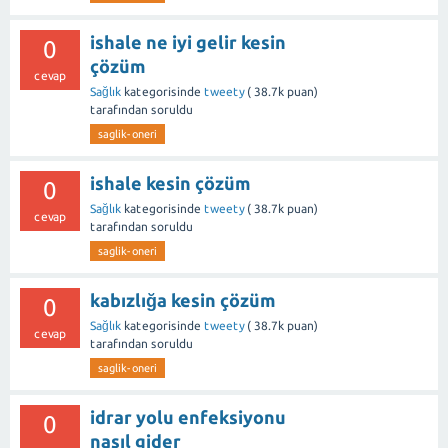
ishale ne iyi gelir kesin
0
çözüm
cevap
Sağlık
kategorisinde
tweety
(
38.7k
puan)
tarafından
soruldu
saglik-oneri
ishale kesin çözüm
0
Sağlık
kategorisinde
tweety
(
38.7k
puan)
cevap
tarafından
soruldu
saglik-oneri
kabızlığa kesin çözüm
0
Sağlık
kategorisinde
tweety
(
38.7k
puan)
cevap
tarafından
soruldu
saglik-oneri
idrar yolu enfeksiyonu
0
nasıl gider