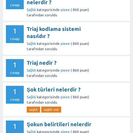
nelerdir ?
cevap
Sağlık
kategorisinde
pieee
(
860
puan)
tarafından
soruldu
Triaj kodlama sistemi
1
nasıldır ?
cevap
Sağlık
kategorisinde
pieee
(
860
puan)
tarafından
soruldu
Triaj nedir ?
1
Sağlık
kategorisinde
pieee
(
860
puan)
cevap
tarafından
soruldu
Şok türleri nelerdir ?
1
Sağlık
kategorisinde
pieee
(
860
puan)
cevap
tarafından
soruldu
saglik
saglik-sok
Şokun belirtileri nelerdir
1
Sağlık
kategorisinde
pieee
(
860
puan)