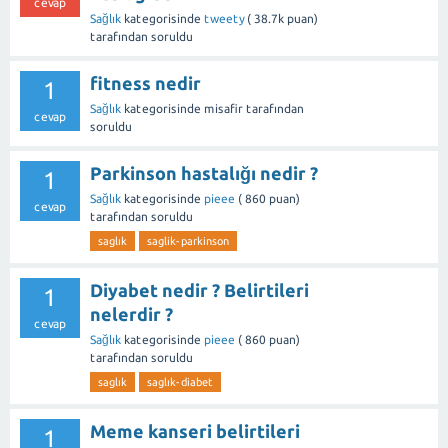
cevap
Sağlık
kategorisinde
tweety
(
38.7k
puan)
tarafından
soruldu
fitness nedir
1
Sağlık
kategorisinde
misafir
tarafından
cevap
soruldu
Parkinson hastalığı nedir ?
1
Sağlık
kategorisinde
pieee
(
860
puan)
cevap
tarafından
soruldu
saglık
saglik-parkinson
Diyabet nedir ? Belirtileri
1
nelerdir ?
cevap
Sağlık
kategorisinde
pieee
(
860
puan)
tarafından
soruldu
saglık
saglık-diabet
Meme kanseri belirtileri
1