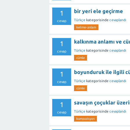
bir yeri ele geçirme
1
Türkçe
kategorisinde
cevaplandı
cevap
kelime-anlam
kalkınma anlamı ve c
1
Türkçe
kategorisinde
cevaplandı
cevap
cümle
boyunduruk ile ilgili 
1
Türkçe
kategorisinde
cevaplandı
cevap
cümle
savaşın çoçuklar üzer
1
Türkçe
kategorisinde
cevaplandı
cevap
kompozisyon