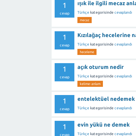
ışık ile ilgili mecaz a
1
Türkçe
kategorisinde
cevaplandı
cevap
mecaz
Kızılağaç hecelerine na
1
Türkçe
kategorisinde
cevaplandı
cevap
heceleme
açık oturum nedir
1
Türkçe
kategorisinde
cevaplandı
cevap
kelime-anlam
entelektüel nedemek
1
Türkçe
kategorisinde
cevaplandı
cevap
evin yükü ne demek
1
Türkçe
kategorisinde
cevaplandı
cevap