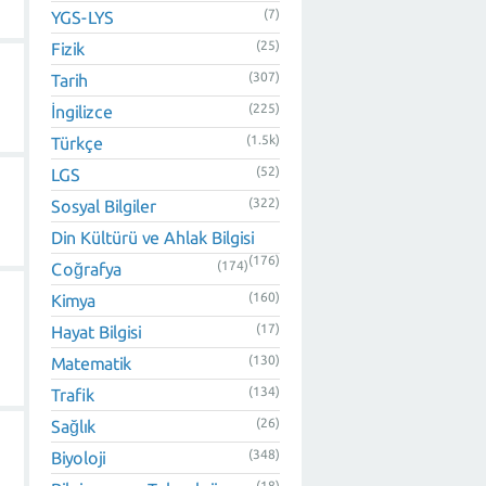
(7)
YGS-LYS
(25)
Fizik
(307)
Tarih
(225)
İngilizce
(1.5k)
Türkçe
(52)
LGS
(322)
Sosyal Bilgiler
Din Kültürü ve Ahlak Bilgisi
(176)
(174)
Coğrafya
(160)
Kimya
(17)
Hayat Bilgisi
(130)
Matematik
(134)
Trafik
(26)
Sağlık
(348)
Biyoloji
(18)