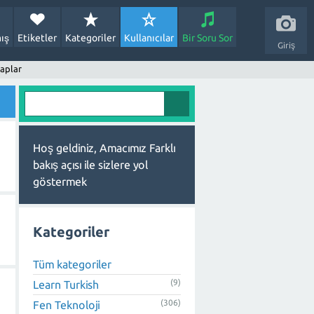
ış
Etiketler
Kategoriler
Kullanıcılar
Bir Soru Sor
Giriş
aplar
Hoş geldiniz, Amacımız Farklı
bakış açısı ile sizlere yol
göstermek
Kategoriler
Tüm kategoriler
(9)
Learn Turkish
(306)
Fen Teknoloji