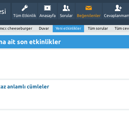
esi
Tüm Etkinlik
Anasayfa
Sorular
Beğenilenler
Cevaplanmam
anıcı: cheeseburger
Duvar
Yeni etkinlikler
Tüm sorular
Tüm cev
a ait son etkinlikler
caz anlamlı cümleler