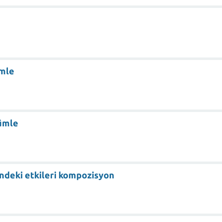
ümle
cümle
indeki etkileri kompozisyon