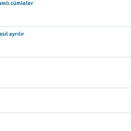
nlamlı cümleler
sıl ayrılır