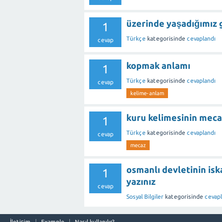
üzerinde yaşadığımız 
1
Türkçe
kategorisinde
cevaplandı
cevap
kopmak anlamı
1
Türkçe
kategorisinde
cevaplandı
cevap
kelime-anlam
kuru kelimesinin meca
1
Türkçe
kategorisinde
cevaplandı
cevap
mecaz
osmanlı devletinin isk
1
yazınız
cevap
Sosyal Bilgiler
kategorisinde
cevapl
İletişim
Example
Nasıl kullanılır?