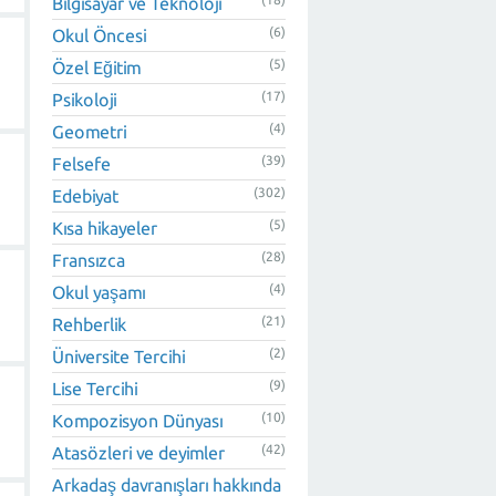
Bilgisayar ve Teknoloji
(6)
Okul Öncesi
(5)
Özel Eğitim
(17)
Psikoloji
(4)
Geometri
(39)
Felsefe
(302)
Edebiyat
(5)
Kısa hikayeler
(28)
Fransızca
(4)
Okul yaşamı
(21)
Rehberlik
(2)
Üniversite Tercihi
(9)
Lise Tercihi
(10)
Kompozisyon Dünyası
(42)
Atasözleri ve deyimler
Arkadaş davranışları hakkında