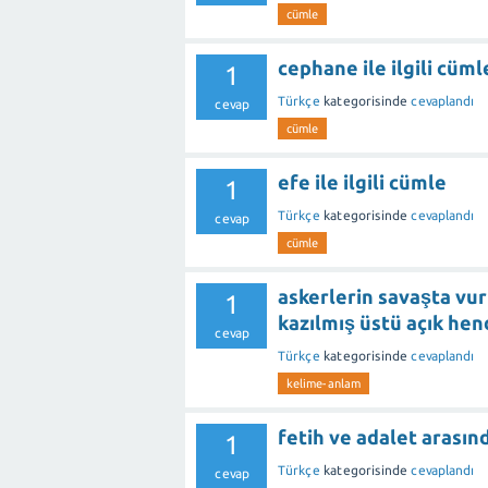
cümle
cephane ile ilgili cüml
1
Türkçe
kategorisinde
cevaplandı
cevap
cümle
efe ile ilgili cümle
1
Türkçe
kategorisinde
cevaplandı
cevap
cümle
askerlerin savaşta vur
1
kazılmış üstü açık he
cevap
Türkçe
kategorisinde
cevaplandı
kelime-anlam
fetih ve adalet arasında
1
Türkçe
kategorisinde
cevaplandı
cevap