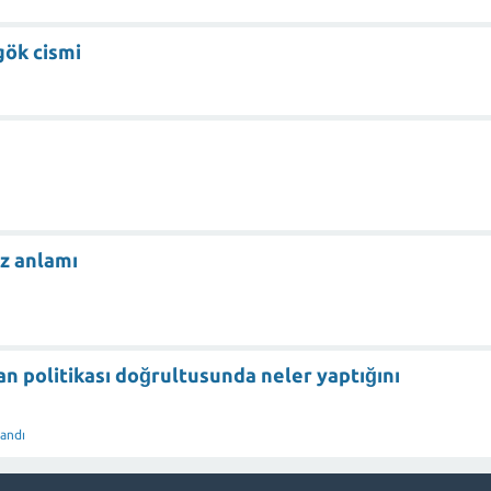
gök cismi
z anlamı
an politikası doğrultusunda neler yaptığını
andı