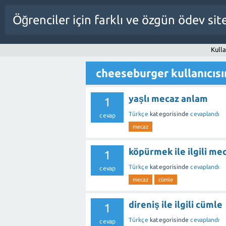
Öğrenciler için farklı ve özgün ödev sit
Kull
cheeseburger kullanıcısın
yaşlı mecaz anlam
1
Türkçe
kategorisinde
cevaplandı
cevap
mecaz
köpürmek ile ilgili me
1
Türkçe
kategorisinde
cevaplandı
cevap
mecaz
cümle
direniş ile ilgili cümle
1
Türkçe
kategorisinde
cevaplandı
cevap