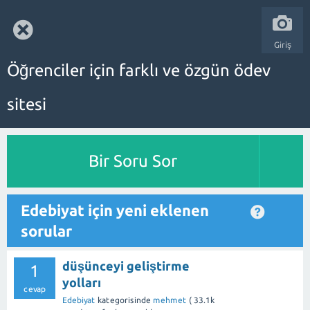
Giriş
Öğrenciler için farklı ve özgün ödev
sitesi
Bir Soru Sor
Edebiyat için yeni eklenen
sorular
düşünceyi geliştirme
1
yolları
cevap
Edebiyat
kategorisinde
mehmet
(
33.1k