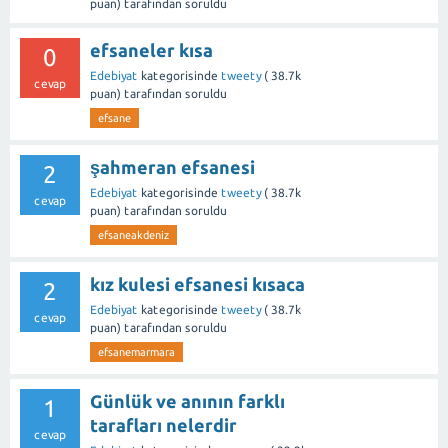
puan)
tarafından
soruldu
efsaneler kısa
0
Edebiyat
kategorisinde
tweety
(
38.7k
cevap
puan)
tarafından
soruldu
efsane
şahmeran efsanesi
2
Edebiyat
kategorisinde
tweety
(
38.7k
cevap
puan)
tarafından
soruldu
efsaneakdeniz
kız kulesi efsanesi kısaca
2
Edebiyat
kategorisinde
tweety
(
38.7k
cevap
puan)
tarafından
soruldu
efsanemarmara
Günlük ve anının farklı
1
tarafları nelerdir
cevap